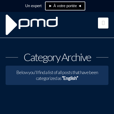
Un expert
► À votre portée ◄
Nav
Category Archive
Below you'll find a list of all posts that have been
categorized as
“English”