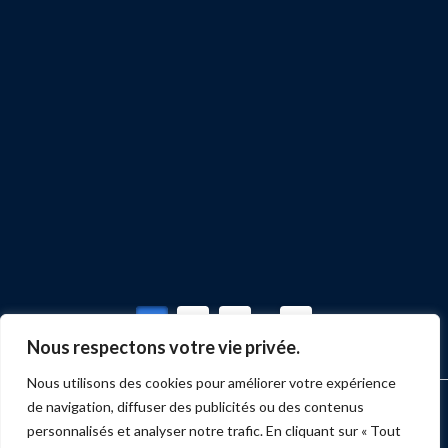
Lire davantage
1
2
3
...
13
Nous respectons votre vie privée.
Nous utilisons des cookies pour améliorer votre expérience
de navigation, diffuser des publicités ou des contenus
ACCUEIL
MARKETING
PRODUCTION
ÉVÉNEMENTS
SERVICES
NUMÉRISATION
BLOGUE
BULLETIN
CONTACT
personnalisés et analyser notre trafic. En cliquant sur « Tout