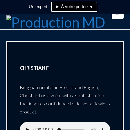
Un expert
► À votre portée ◄
Nav
CHRISTIAN F.
Bilingual narrator in French and English,
Christian has a voice with a sophistication
that inspires confidence to deliver a flawless
product.