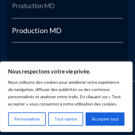
Production MD
Production MD
Nous respectons votre vie privée.
Nous utilisons des cookies pour améliorer votre expérience
de navigation, diffuser des publicités ou des contenus
ACCUEIL
MARKETING
PRODUCTION
ÉVÉNEMENTS
SERVICES
NUMÉRISATION
BLOGUE
BULLETIN
CONTACT
personnalisés et analyser notre trafic. En cliquant sur « Tout
accepter », vous consentez à notre utilisation des cookies.
Facebook
X
LinkedIn
YouTube
Instagram
Personnaliser
Tout rejeter
Accepter tout
PRODUCTION MD
Tous droits réservés