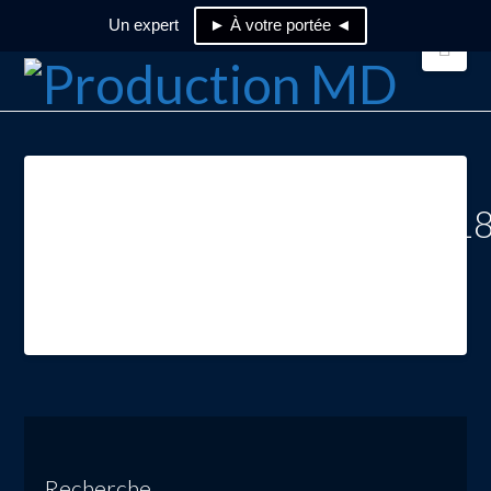
Un expert
► À votre portée ◄
Nav
quick_connect_NPG_EN_2018
Recherche