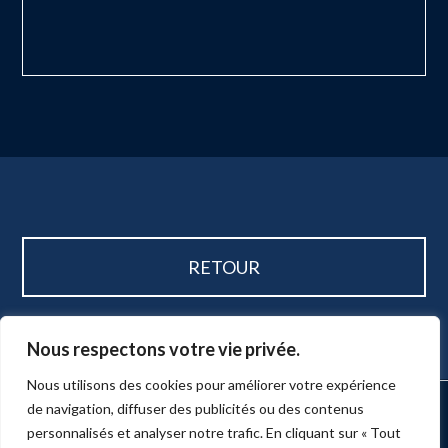
RETOUR
Nous respectons votre vie privée.
Nous utilisons des cookies pour améliorer votre expérience
de navigation, diffuser des publicités ou des contenus
ACCUEIL
MARKETING
PRODUCTION
ÉVÉNEMENTS
SERVICES
NUMÉRISATION
BLOGUE
BULLETIN
CONTACT
personnalisés et analyser notre trafic. En cliquant sur « Tout