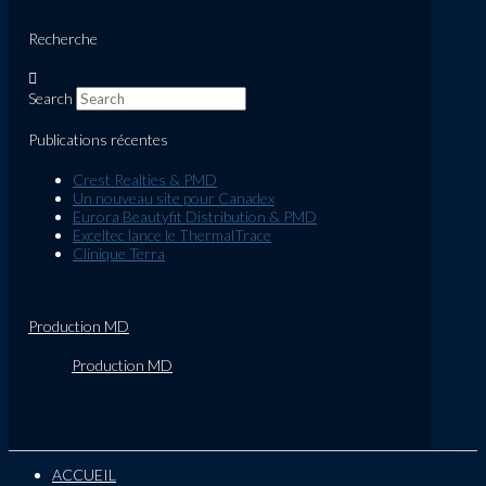
Recherche
Search
Publications récentes
Crest Realties & PMD
Un nouveau site pour Canadex
Eurora Beautyfit Distribution & PMD
Exceltec lance le ThermalTrace
Clinique Terra
Production MD
Production MD
ACCUEIL