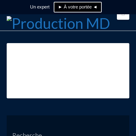
Un expert
► À votre portée ◄
Nav
ON24_logo
Recherche