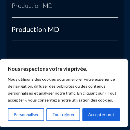
Production MD
Production MD
Nous respectons votre vie privée.
Nous utilisons des cookies pour améliorer votre expérience
de navigation, diffuser des publicités ou des contenus
ACCUEIL
MARKETING
PRODUCTION
ÉVÉNEMENTS
SERVICES
NUMÉRISATION
BLOGUE
BULLETIN
CONTACT
personnalisés et analyser notre trafic. En cliquant sur « Tout
accepter », vous consentez à notre utilisation des cookies.
Facebook
X
LinkedIn
YouTube
Instagram
Personnaliser
Tout rejeter
Accepter tout
PRODUCTION MD
Tous droits réservés