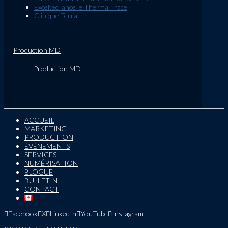
Exceltec lance le ThermalTrace
Clinique Terra
Production MD
Production MD
ACCUEIL
MARKETING
PRODUCTION
ÉVÉNEMENTS
SERVICES
NUMÉRISATION
BLOGUE
BULLETIN
CONTACT
Facebook
X
LinkedIn
YouTube
Instagram