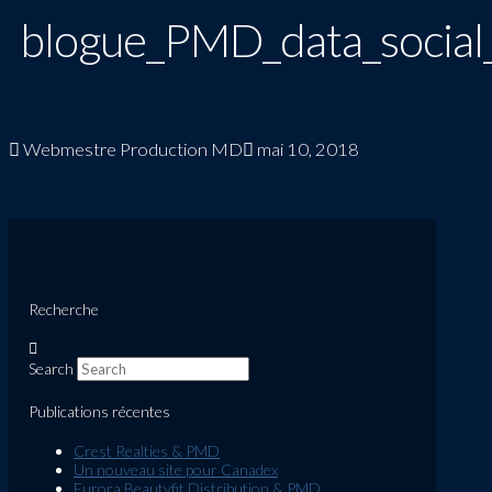
blogue_PMD_data_socia
Webmestre Production MD
mai 10, 2018
Recherche
Search
Publications récentes
Crest Realties & PMD
Un nouveau site pour Canadex
Eurora Beautyfit Distribution & PMD