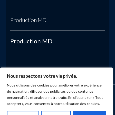
Production MD
Production MD
Nous respectons votre vie privée.
Nous utilisons des cookies pour améliorer votre expérience
de navigation, diffuser des publicités ou des contenus
ACCUEIL
MARKETING
PRODUCTION
ÉVÉNEMENTS
SERVICES
NUMÉRISATION
BLOGUE
BULLETIN
CONTACT
personnalisés et analyser notre trafic. En cliquant sur « Tout
accepter », vous consentez à notre utilisation des cookies.
Facebook
X
LinkedIn
YouTube
Instagram