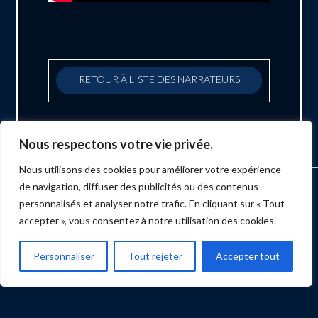
RETOUR À LISTE DES NARRATEURS
Nous respectons votre vie privée.
Nous utilisons des cookies pour améliorer votre expérience
de navigation, diffuser des publicités ou des contenus
ACCUEIL
MARKETING
PRODUCTION
ÉVÉNEMENTS
SERVICES
NUMÉRISATION
BLOGUE
BULLETIN
CONTACT
personnalisés et analyser notre trafic. En cliquant sur « Tout
accepter », vous consentez à notre utilisation des cookies.
Facebook
X
LinkedIn
YouTube
Instagram
Personnaliser
Tout rejeter
Accepter tout
PRODUCTION MD
Tous droits réservés