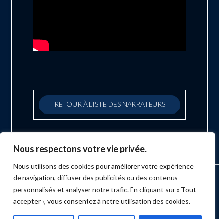
RETOUR À LISTE DES NARRATEURS
Nous respectons votre vie privée.
Nous utilisons des cookies pour améliorer votre expérience
de navigation, diffuser des publicités ou des contenus
ACCUEIL
MARKETING
PRODUCTION
ÉVÉNEMENTS
SERVICES
NUMÉRISATION
BLOGUE
BULLETIN
CONTACT
personnalisés et analyser notre trafic. En cliquant sur « Tout
accepter », vous consentez à notre utilisation des cookies.
Facebook
X
LinkedIn
YouTube
Instagram