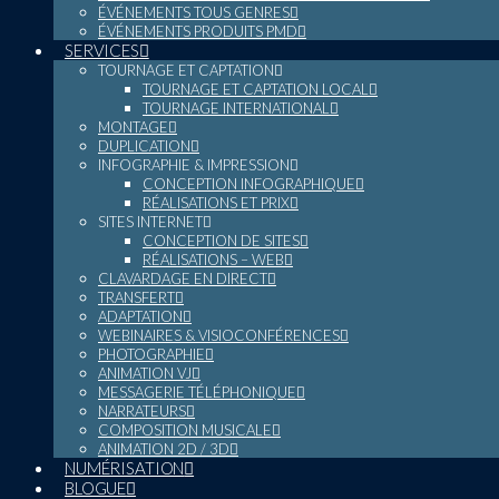
ÉVÉNEMENTS TOUS GENRES
ÉVÉNEMENTS PRODUITS PMD
SERVICES
TOURNAGE ET CAPTATION
TOURNAGE ET CAPTATION LOCAL
TOURNAGE INTERNATIONAL
MONTAGE
DUPLICATION
INFOGRAPHIE & IMPRESSION
CONCEPTION INFOGRAPHIQUE
RÉALISATIONS ET PRIX
SITES INTERNET
CONCEPTION DE SITES
RÉALISATIONS – WEB
CLAVARDAGE EN DIRECT
TRANSFERT
ADAPTATION
WEBINAIRES & VISIOCONFÉRENCES
PHOTOGRAPHIE
ANIMATION VJ
MESSAGERIE TÉLÉPHONIQUE
NARRATEURS
COMPOSITION MUSICALE
ANIMATION 2D / 3D
NUMÉRISATION
BLOGUE