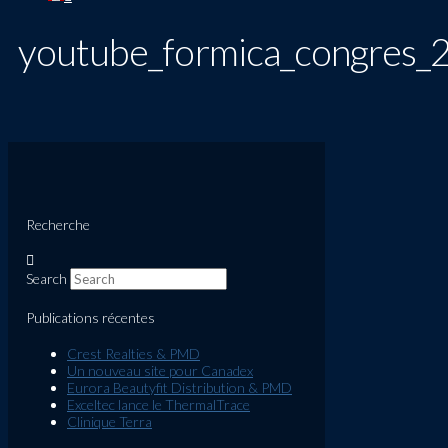
youtube_formica_congres
Recherche
Search
Publications récentes
Crest Realties & PMD
Un nouveau site pour Canadex
Eurora Beautyfit Distribution & PMD
Exceltec lance le ThermalTrace
Clinique Terra