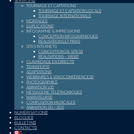
SERVICES
TOURNAGE ET CAPTATION
TOURNAGE ET CAPTATION LOCAL
TOURNAGE INTERNATIONAL
MONTAGE
DUPLICATION
INFOGRAPHIE & IMPRESSION
CONCEPTION INFOGRAPHIQUE
RÉALISATIONS ET PRIX
SITES INTERNET
CONCEPTION DE SITES
RÉALISATIONS – WEB
CLAVARDAGE EN DIRECT
TRANSFERT
ADAPTATION
WEBINAIRES & VISIOCONFÉRENCES
PHOTOGRAPHIE
ANIMATION VJ
MESSAGERIE TÉLÉPHONIQUE
NARRATEURS
COMPOSITION MUSICALE
ANIMATION 2D / 3D
NUMÉRISATION
BLOGUE
BULLETIN
CONTACT