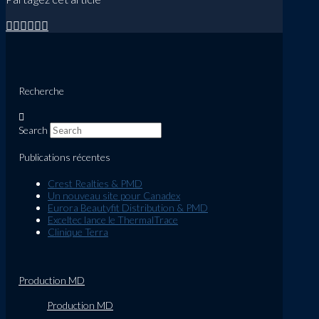
Recherche
Search
Publications récentes
Crest Realties & PMD
Un nouveau site pour Canadex
Eurora Beautyfit Distribution & PMD
Exceltec lance le ThermalTrace
Clinique Terra
Production MD
Production MD