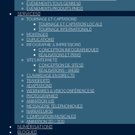
ÉVÉNEMENTS TOUS GENRES
ÉVÉNEMENTS PRODUITS PMD
SERVICES
TOURNAGE ET CAPTATION
TOURNAGE ET CAPTATION LOCAL
TOURNAGE INTERNATIONAL
MONTAGE
DUPLICATION
INFOGRAPHIE & IMPRESSION
CONCEPTION INFOGRAPHIQUE
RÉALISATIONS ET PRIX
SITES INTERNET
CONCEPTION DE SITES
RÉALISATIONS – WEB
CLAVARDAGE EN DIRECT
TRANSFERT
ADAPTATION
WEBINAIRES & VISIOCONFÉRENCES
PHOTOGRAPHIE
ANIMATION VJ
MESSAGERIE TÉLÉPHONIQUE
NARRATEURS
COMPOSITION MUSICALE
ANIMATION 2D / 3D
NUMÉRISATION
BLOGUE