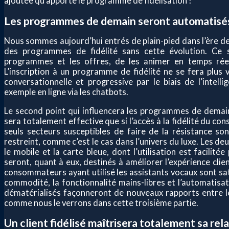
ajoutée qu’apporte le programme de fidélisation !
Les programmes de demain seront automatisés
Nous sommes aujourd’hui entrés de plain-pied dans l’ère de 
des programmes de fidélité sans cette évolution. Ce s
programmes et les offres, de les animer en temps réel e
L’inscription à un programme de fidélité ne se fera plus 
conversationnelle et progressive par le biais de l’intelli
exemple en ligne via les chatbots.
Le second point qui influencera les programmes de demain e
sera totalement effective que si l’accès à la fidélité du 
seuls secteurs susceptibles de faire de la résistance son
restreint, comme c’est le cas dans l’univers du luxe. Les de
le mobile et la carte bleue, dont l’utilisation est facilit
seront, quant à eux, destinés à améliorer l’expérience cli
consommateurs ayant utilisé les assistants vocaux sont satis
commodité, la fonctionnalité mains-libres et l’automatis
dématérialisés façonneront de nouveaux rapports entre l
comme nous le verrons dans cette troisième partie.
Un client fidélisé maîtrisera totalement sa rel