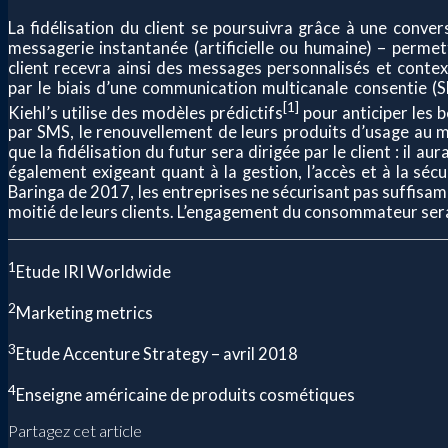
La fidélisation du client se poursuivra grâce à une conve
messagerie instantanée (artificielle ou humaine) – permet
client recevra ainsi des messages personnalisés et context
par le biais d’une communication multicanale consentie (
[1]
Kiehl’s utilise des modèles prédictifs
pour anticiper les b
par SMS, le renouvellement de leurs produits d’usage au 
que la fidélisation du futur sera dirigée par le client : il a
également exigeant quant à la gestion, l’accès et à la séc
Baringa de 2017, les entreprises ne sécurisant pas suffisam
moitié de leurs clients. L’engagement du consommateur sera 
1
Etude IRI Worldwide
2
Marketing metrics
3
Etude Accenture Strategy – avril 2018
4
Enseigne américaine de produits cosmétiques
Partagez cet article