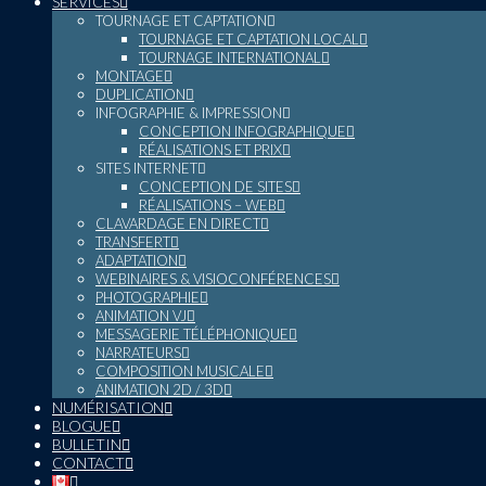
SERVICES
TOURNAGE ET CAPTATION
TOURNAGE ET CAPTATION LOCAL
TOURNAGE INTERNATIONAL
MONTAGE
DUPLICATION
INFOGRAPHIE & IMPRESSION
CONCEPTION INFOGRAPHIQUE
RÉALISATIONS ET PRIX
SITES INTERNET
CONCEPTION DE SITES
RÉALISATIONS – WEB
CLAVARDAGE EN DIRECT
TRANSFERT
ADAPTATION
WEBINAIRES & VISIOCONFÉRENCES
PHOTOGRAPHIE
ANIMATION VJ
MESSAGERIE TÉLÉPHONIQUE
NARRATEURS
COMPOSITION MUSICALE
ANIMATION 2D / 3D
NUMÉRISATION
BLOGUE
BULLETIN
CONTACT