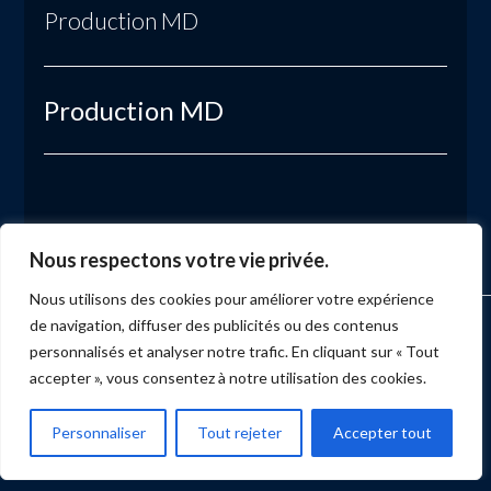
Production MD
Production MD
Nous respectons votre vie privée.
Nous utilisons des cookies pour améliorer votre expérience
de navigation, diffuser des publicités ou des contenus
ACCUEIL
MARKETING
PRODUCTION
ÉVÉNEMENTS
SERVICES
NUMÉRISATION
BLOGUE
BULLETIN
CONTACT
personnalisés et analyser notre trafic. En cliquant sur « Tout
accepter », vous consentez à notre utilisation des cookies.
Facebook
X
LinkedIn
YouTube
Instagram
Personnaliser
Tout rejeter
Accepter tout
PRODUCTION MD
Tous droits réservés