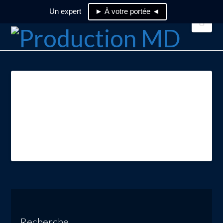
Un expert
► À votre portée ◄
Nav
logo_linkedin_01
Recherche