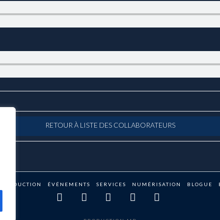
RETOUR À LISTE DES COLLABORATEURS
PRODUCTION
ÉVÉNEMENTS
SERVICES
NUMÉRISATION
BLOGUE
Facebook
X
LinkedIn
YouTube
Instagram