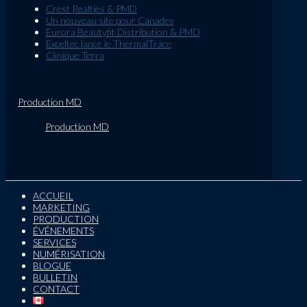
Crest Realties & PMD
Un nouveau site pour Canadex
Eurora Beautyfit Distribution & PMD
Exceltec lance le ThermalTrace
Clinique Terra
Production MD
Production MD
ACCUEIL
MARKETING
PRODUCTION
ÉVÉNEMENTS
SERVICES
NUMÉRISATION
BLOGUE
BULLETIN
CONTACT