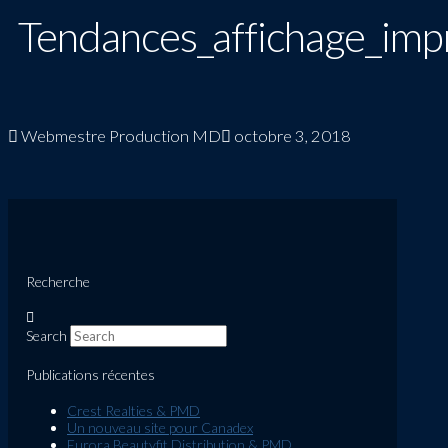
Tendances_affichage_im
Webmestre Production MD
octobre 3, 2018
Recherche
Search
Publications récentes
Crest Realties & PMD
Un nouveau site pour Canadex
Eurora Beautyfit Distribution & PMD