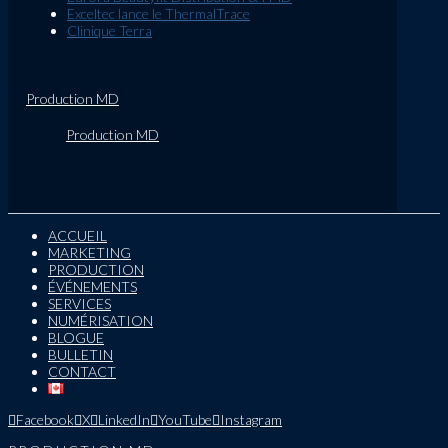
Exceltec lance le ThermalTrace
Clinique Terra
Production MD
Production MD
ACCUEIL
MARKETING
PRODUCTION
ÉVÉNEMENTS
SERVICES
NUMÉRISATION
BLOGUE
BULLETIN
CONTACT
Facebook
X
LinkedIn
YouTube
Instagram