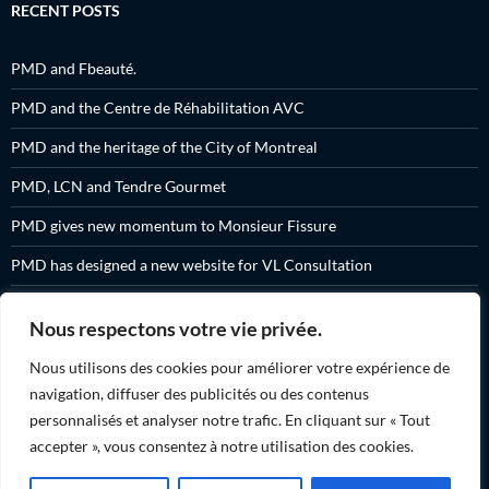
RECENT POSTS
PMD and Fbeauté.
PMD and the Centre de Réhabilitation AVC
PMD and the heritage of the City of Montreal
PMD, LCN and Tendre Gourmet
PMD gives new momentum to Monsieur Fissure
PMD has designed a new website for VL Consultation
A set of promotional products for Fissure Primeau
Nous respectons votre vie privée.
PMD and Tendre Gourmet have created 7 new videos for you
Nous utilisons des cookies pour améliorer votre expérience de
PMD and Osvaldo Montes.
navigation, diffuser des publicités ou des contenus
personnalisés et analyser notre trafic. En cliquant sur « Tout
PMD and Action Montréal
accepter », vous consentez à notre utilisation des cookies.