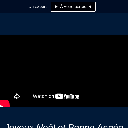
Un expert
► À votre portée ◄
Joyeux Noël et Bonne Année