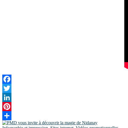
Facebook
Twitter
LinkedIn
Pinterest
Share
Infographie et impression
,
Sites internet
,
Vidéos promotionnelles