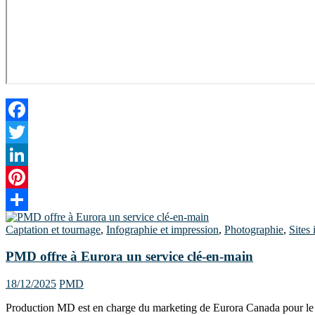
Facebook
Twitter
LinkedIn
Pinterest
Share
Captation et tournage
,
Infographie et impression
,
Photographie
,
Sites 
PMD offre à Eurora un service clé-en-main
18/12/2025
PMD
Production MD est en charge du marketing de Eurora Canada pour le la