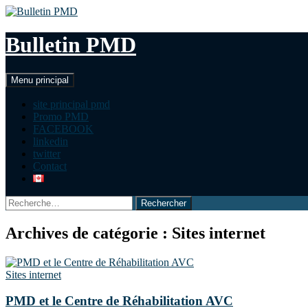
Aller
au
contenu
Bulletin PMD
Recherche
Menu principal
site principal pmd
Promo PMD
FACEBOOK
linkedin
twitter
Contact
Rechercher :
Archives de catégorie : Sites internet
Sites internet
PMD et le Centre de Réhabilitation AVC