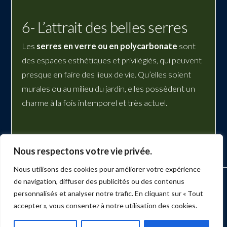
6- L’attrait des belles serres
Les
serres en verre ou en polycarbonate
sont
des espaces esthétiques et privilégiés, qui peuvent
presque en faire des lieux de vie. Qu’elles soient
murales ou au milieu du jardin, elles possèdent un
charme à la fois intemporel et très actuel.
Nous respectons votre vie privée.
Nous utilisons des cookies pour améliorer votre expérience
de navigation, diffuser des publicités ou des contenus
ACCUEIL
MARKETING
PRODUCTION
ÉVÉNEMENTS
SERVICES
NUMÉRISATION
BLOGUE
BULLETIN
CONTACT
personnalisés et analyser notre trafic. En cliquant sur « Tout
accepter », vous consentez à notre utilisation des cookies.
Facebook
X
LinkedIn
YouTube
Instagram