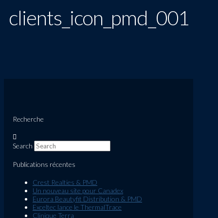
clients_icon_pmd_001
Recherche
Search
Publications récentes
Crest Realties & PMD
Un nouveau site pour Canadex
Eurora Beautyfit Distribution & PMD
Exceltec lance le ThermalTrace
Clinique Terra