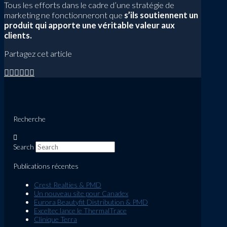
Tous les efforts dans le cadre d’une stratégie de
marketing ne fonctionneront que
s’ils soutiennent un
produit qui apporte une véritable valeur aux
clients.
Partagez cet article
Recherche
Search
Publications récentes
Crest Realties & PMD
Un nouveau site pour Canadex
Eurora Beautyfit Distribution & PMD
Exceltec lance le ThermalTrace
Clinique Terra