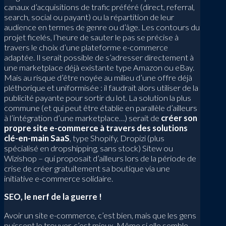
canaux d’acquisitions de trafic préféré (direct, referral,
search, social ou payant) ou la répartition de leur
audience en termes de genre ou d’âge. Les contours du
projet ficelés, l’heure de sauter le pas se précise à
travers le choix d’une plateforme e-commerce
adaptée. Il serait possible de s’adresser directement à
une marketplace déjà existante type Amazon ou eBay.
Mais au risque d’être noyée au milieu d’une offre déjà
pléthorique et uniformisée : il faudrait alors utiliser de la
publicité payante pour sortir du lot. La solution la plus
commune (et qui peut être établie en parallèle d’ailleurs
à l’intégration d’une marketplace…) serait de
créer son
propre site e-commerce à travers des solutions
clé-en-main SaaS
, type Shopify, Dropizi (plus
spécialisé en dropshipping, sans stock) Sitew ou
Wizishop – qui proposait d’ailleurs lors de la période de
crise de créer gratuitement sa boutique via une
initiative e-commerce solidaire.
SEO, le nerf de la guerre !
Avoir un site e-commerce, c’est bien, mais que les gens
puissent le trouver, c’est mieux. Même si elle semble