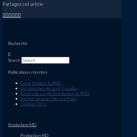
Partagez cet article
Recherche
Search
Publications récentes
Crest Realties & PMD
Un nouveau site pour Canadex
Eurora Beautyfit Distribution & PMD
Exceltec lance le ThermalTrace
Clinique Terra
Production MD
Production MD