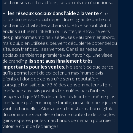
secteur ses call-to-actions, ses profils de réductions…
Et
les réseaux sociaux dans l’aide à la vente
? Le
choix du réseau social dépendra en grande partie du
secteur d’activité : les acteurs du BtoB seront plutôt
enclins à utiliser LinkedIn ou Twitter, le BtoC ira vers
des plateformes moins « sérieuses » au premier abord,
mais qui, bien utilisées, peuvent décupler le potentiel du
site, son trafic et… ses ventes. Car si les réseaux
sociaux semblent à première vue n’avoir qu’une visée
de branding,
ils sont aussi finalement très
importants pour les ventes
. Ne serait-ce que parce
qu’ils permettent de collecter un maximum d’avis
clients et donc de construire son e-reputation.
Lorsque l’on sait que 73 % des consommateurs font
confiance aux avis positifs formulées par d’autres
usagers et que 91 % des millenials leur font même plus
confiance qu’à leur propre famille, on se dit que le jeu en
vaut la chandelle… Alors que la transformation digitale
du commerce s’accélère dans ce contexte de crise, les
gains espérés par les marchands de demain pourraient
valoir le coût de l’éclairage !